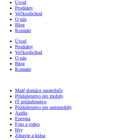
Úvod
Produkty
Veľkoobchod
O nás
Blog
Kontakt
Úvod
Produkty
Veľkoobchod
O nás
Blog
Kontakt
Malé domáce spotrebiče
Príslušenstvo pre mobily
IT príslušenstvo
Príslušenstvo pre automobily
Audio
Energia
Foto a video
Hry
Zdravie a krása