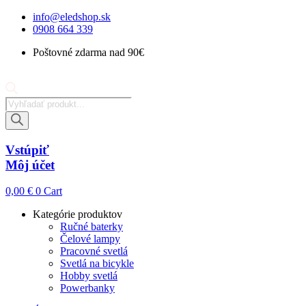
Preskočiť
info@eledshop.sk
na
0908 664 339
obsah
Poštovné zdarma nad 90€
Products
search
Vstúpiť
Môj účet
0,00
€
0
Cart
Kategórie produktov
Ručné baterky
Čelové lampy
Pracovné svetlá
Svetlá na bicykle
Hobby svetlá
Powerbanky