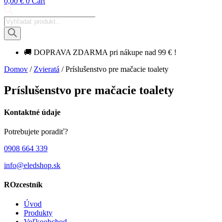
0,00
€
0
Cart
Products
search
🚚 DOPRAVA ZDARMA pri nákupe nad 99 € !
Domov
/
Zvieratá
/ Príslušenstvo pre mačacie toalety
Príslušenstvo pre mačacie toalety
Kontaktné údaje
Potrebujete poradiť?
0908 664 339
info@eledshop.sk
ROzcestník
Úvod
Produkty
Veľkoobchod