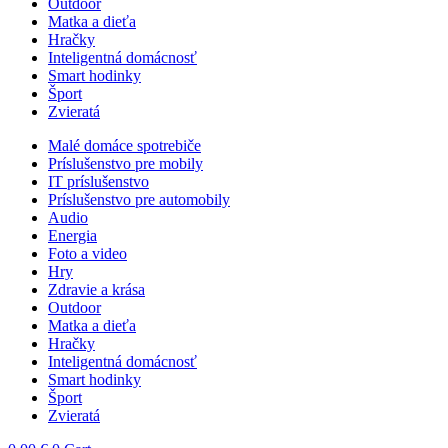
Outdoor
Matka a dieťa
Hračky
Inteligentná domácnosť
Smart hodinky
Šport
Zvieratá
Malé domáce spotrebiče
Príslušenstvo pre mobily
IT príslušenstvo
Príslušenstvo pre automobily
Audio
Energia
Foto a video
Hry
Zdravie a krása
Outdoor
Matka a dieťa
Hračky
Inteligentná domácnosť
Smart hodinky
Šport
Zvieratá