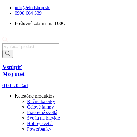
Preskočiť
info@eledshop.sk
na
0908 664 339
obsah
Poštovné zdarma nad 90€
Products
search
Vstúpiť
Môj účet
0,00
€
0
Cart
Kategórie produktov
Ručné baterky
Čelové lampy
Pracovné svetlá
Svetlá na bicykle
Hobby svetlá
Powerbanky