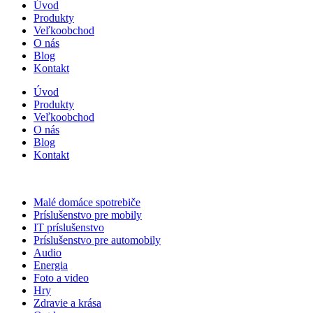
Úvod
Produkty
Veľkoobchod
O nás
Blog
Kontakt
Úvod
Produkty
Veľkoobchod
O nás
Blog
Kontakt
Malé domáce spotrebiče
Príslušenstvo pre mobily
IT príslušenstvo
Príslušenstvo pre automobily
Audio
Energia
Foto a video
Hry
Zdravie a krása