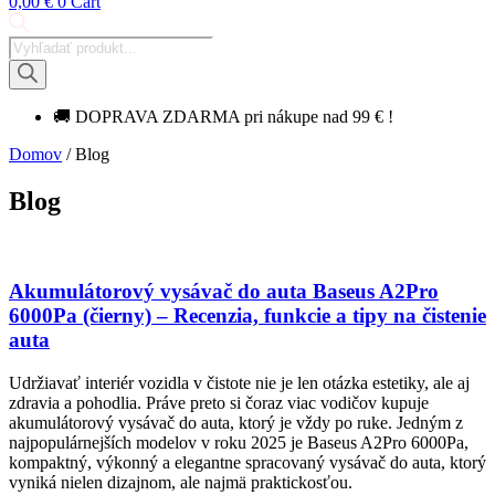
0,00
€
0
Cart
Products
search
🚚 DOPRAVA ZDARMA pri nákupe nad 99 € !
Domov
/ Blog
Blog
Akumulátorový vysávač do auta Baseus A2Pro
6000Pa (čierny) – Recenzia, funkcie a tipy na čistenie
auta
Udržiavať interiér vozidla v čistote nie je len otázka estetiky, ale aj
zdravia a pohodlia. Práve preto si čoraz viac vodičov kupuje
akumulátorový vysávač do auta, ktorý je vždy po ruke. Jedným z
najpopulárnejších modelov v roku 2025 je Baseus A2Pro 6000Pa,
kompaktný, výkonný a elegantne spracovaný vysávač do auta, ktorý
vyniká nielen dizajnom, ale najmä praktickosťou.