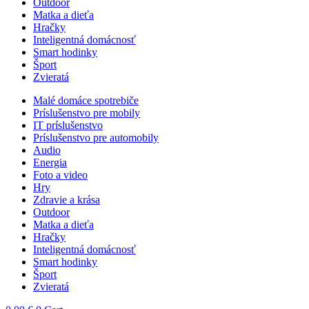
Outdoor
Matka a dieťa
Hračky
Inteligentná domácnosť
Smart hodinky
Šport
Zvieratá
Malé domáce spotrebiče
Príslušenstvo pre mobily
IT príslušenstvo
Príslušenstvo pre automobily
Audio
Energia
Foto a video
Hry
Zdravie a krása
Outdoor
Matka a dieťa
Hračky
Inteligentná domácnosť
Smart hodinky
Šport
Zvieratá