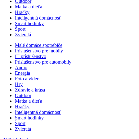
Outdoor
Matka a dieťa
Hračky
Inteligentná domácnosť
Smart hodinky
Šport
Zvieratá
Malé domáce spotrebiče
Príslušenstvo pre mobily
IT príslušenstvo
Príslušenstvo pre automobily
Audio
Energia
Foto a video
Hry
Zdravie a krása
Outdoor
Matka a dieťa
Hračky
Inteligentná domácnosť
Smart hodinky
Šport
Zvieratá