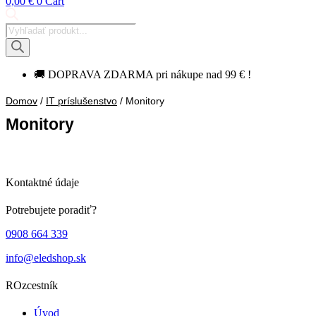
0,00
€
0
Cart
Products
search
🚚 DOPRAVA ZDARMA pri nákupe nad 99 € !
Domov
/
IT príslušenstvo
/ Monitory
Monitory
Kontaktné údaje
Potrebujete poradiť?
0908 664 339
info@eledshop.sk
ROzcestník
Úvod