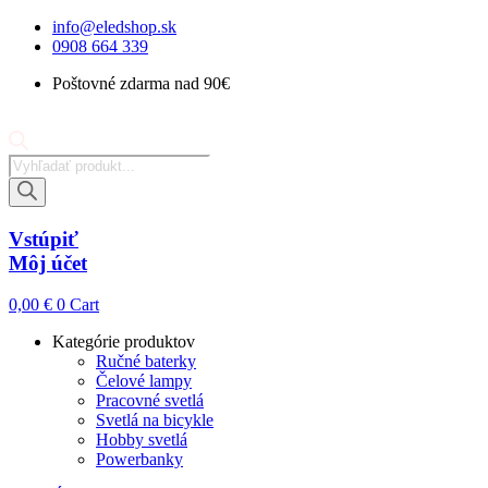
Preskočiť
info@eledshop.sk
na
0908 664 339
obsah
Poštovné zdarma nad 90€
Products
search
Vstúpiť
Môj účet
0,00
€
0
Cart
Kategórie produktov
Ručné baterky
Čelové lampy
Pracovné svetlá
Svetlá na bicykle
Hobby svetlá
Powerbanky