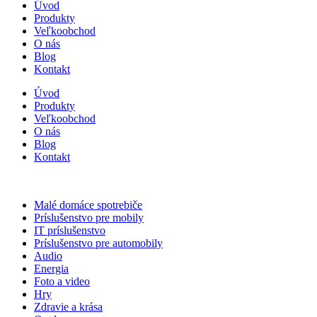
Úvod
Produkty
Veľkoobchod
O nás
Blog
Kontakt
Úvod
Produkty
Veľkoobchod
O nás
Blog
Kontakt
Malé domáce spotrebiče
Príslušenstvo pre mobily
IT príslušenstvo
Príslušenstvo pre automobily
Audio
Energia
Foto a video
Hry
Zdravie a krása